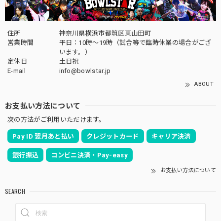
住所
神奈川県横浜市都筑区東山田町
営業時間
平日：10時～19時（試合等で臨時休業の場合がござ
います。）
定休日
土日祝
E-mail
info@bowlstar.jp
ABOUT
お支払い方法について
次の方法がご利用いただけます。
Pay ID 翌月あと払い
クレジットカード
キャリア決済
銀行振込
コンビニ決済・Pay-easy
お支払い方法について
SEARCH