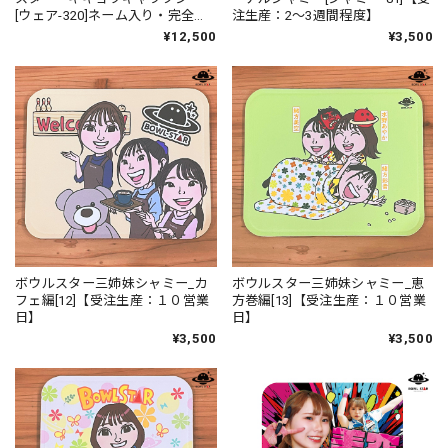
[ウェア-320]ネーム入り・完全受
注生産：2〜3週間程度】
注生産
¥12,500
¥3,500
ボウルスター三姉妹シャミー_カ
ボウルスター三姉妹シャミー_恵
フェ編[12]【受注生産：１０営業
方巻編[13]【受注生産：１０営業
日】
日】
¥3,500
¥3,500