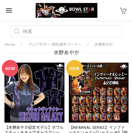
Home
アンバサダー･契約選手コーナー
水野あやか
水野あやか
【水野あやか記念モデル】ボウル
【INFARNAL SERIES】インファ
スター・キキョウギャラクシー
ーナルシャミー[シャミー-81]【受