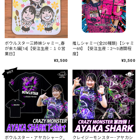
ボウルスター三姉妹シャミー_春
推しシャミー(全20種類)【シャミ
が来た編[14]【受注生産：１０営
ー69】【受注生産：2〜3週間程
業日】
度】
¥3,500
¥3,500
ボウルスター・アヤカシャーク_
クレイジーモンスター･アヤカシ