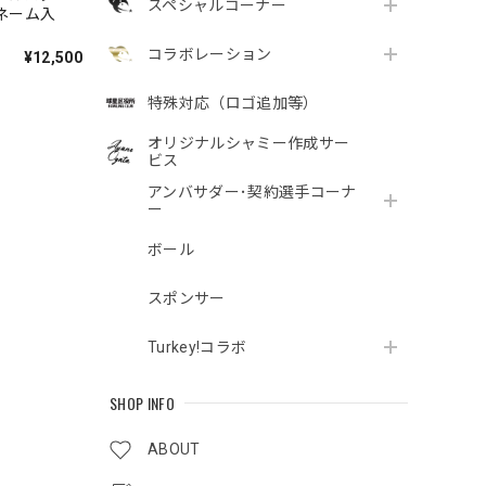
スペシャルコーナー
]ネーム入
コラボレーション
¥12,500
特殊対応（ロゴ追加等）
オリジナルシャミー作成サー
ビス
アンバサダー･契約選手コーナ
ー
ボール
スポンサー
Turkey!コラボ
SHOP INFO
ABOUT