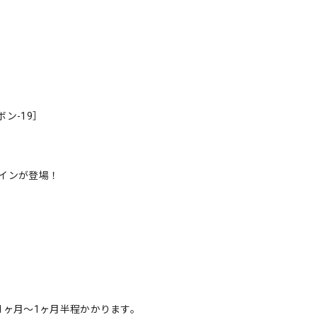
ン-19］
インが登場！
1ヶ月〜1ヶ月半程かかります。