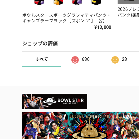
2026プ
パンツ(裏起毛) BOOSTシ
ボウルスタースポーツグラフィティパンツ・
【JAPAN
ギャンブラーブラック［ズボン-21］【受注
注生産：2
生産：1ヶ月～1ヶ月半程度】
¥13,000
ショップの評価
すべて
680
28