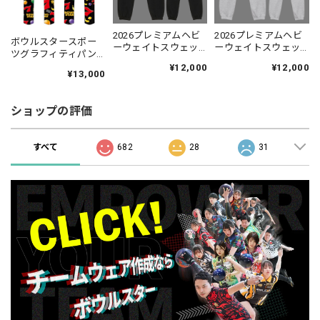
2026プレミアムヘビ
2026プレミアムヘビ
ボウルスタースポー
ーウェイトスウェッ
ーウェイトスウェッ
ツグラフィティパン
トパンツ(裏起毛)
トパンツ(裏起毛)
ツ・ギャンブラーブ
¥12,000
¥12,000
BOOSTシリーズ/ブラ
BOOSTシリーズ/グレ
¥13,000
ラック［ズボン-21］
ック【JAPAN
ー【JAPAN
【受注生産：1ヶ月～
BOWLING オリジナル
BOWLING オリジナル
1ヶ月半程度】
グッズ】【受注生
グッズ】【受注生
ショップの評価
産：2〜3週間程度】
産：2〜3週間程度】
すべて
682
28
31