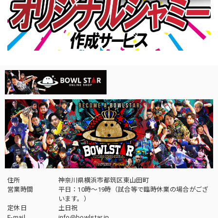
住所
神奈川県横浜市都筑区東山田町
営業時間
平日：10時～19時（試合等で臨時休業の場合がござ
います。）
定休日
土日祝
E-mail
info@bowlstar.jp