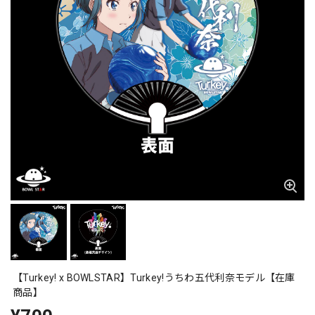
【Turkey! x BOWLSTAR】Turkey!うちわ五代利奈モデル【在庫
商品】