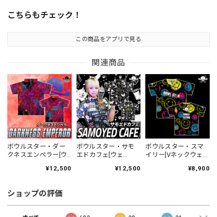
こちらもチェック！
この商品をアプリで見る
関連商品
ボウルスター・ダー
ボウルスター・サモ
ボウルスター・スマ
クネスエンペラー[ウ
エドカフェ[ウェ
イリー[Vネックウェ
ェア-336]ネーム入
ア-351]ネーム入り・
ア-346]ネーム入り・
¥12,500
¥12,500
¥8,900
り・完全受注生産
完全受注生産
完全受注生産
[Dragon series]
ショップの評価