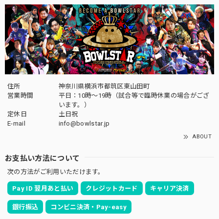
住所
神奈川県横浜市都筑区東山田町
営業時間
平日：10時～19時（試合等で臨時休業の場合がござ
います。）
定休日
土日祝
E-mail
info@bowlstar.jp
ABOUT
お支払い方法について
次の方法がご利用いただけます。
Pay ID 翌月あと払い
クレジットカード
キャリア決済
銀行振込
コンビニ決済・Pay-easy