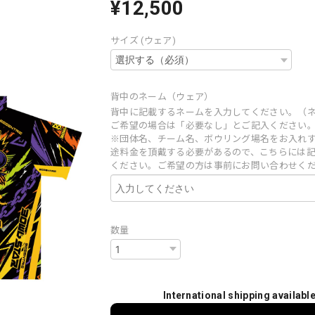
¥12,500
サイズ (ウェア)
背中のネーム（ウェア）
背中に記載するネームを入力してください。（
ご希望の場合は「必要なし」とご記入ください
※団体名、チーム名、ボウリング場名をお入れ
途料金を頂戴する必要があるので、こちらには
ください。ご希望の方は事前にお問い合わせく
数量
International shipping availabl