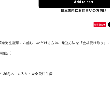
Add to cart
日本国内にお住まいの方向け
Save
熊田菜奈海生誕祭にお越しいただける方は、発送方法を「会場受け取り」
択可能。）
ア-368]ネーム入り・完全受注生産