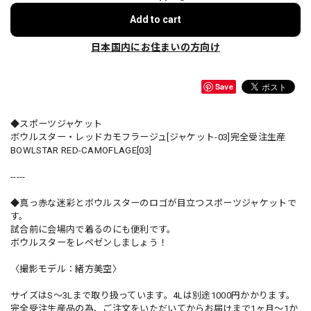
Add to cart
日本国内にお住まいの方向け
Save
◆スポーツジャケット
ボウルスター・レッドカモフラージュ[ジャケット-03]完全受注生産
BOWLSTAR RED-CAMOFLAGE[03]
-----
◆真っ赤な迷彩とボウルスターのロゴが目立つスポーツジャケットで
す。
試合前に会場内で着るのにも便利です。
ボウルスターをレペゼンしましょう！
〈撮影モデル：緒方美空〉
サイズはS～3Lまで取り扱っています。4Lは別途1000円かかります。
完全受注生産品の為、ご注文をいただいてからお届けまで1ヶ月～1か