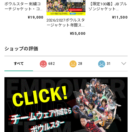
ボウルスター 刺繍コ
【限定100着】JBブル
ーチジャケット・コ
ゾンジャケット
ズミックフォース -
2026【受注生産：3～
¥19,000
¥11,500
［ジャケット-27］納
4週間程度】
2026/2027ボウルスタ
期：１ヶ月～１ヶ月
ージャケット年間ス
半
ポンサー（ブロンズ
¥55,000
プラン）
ショップの評価
すべて
682
28
31