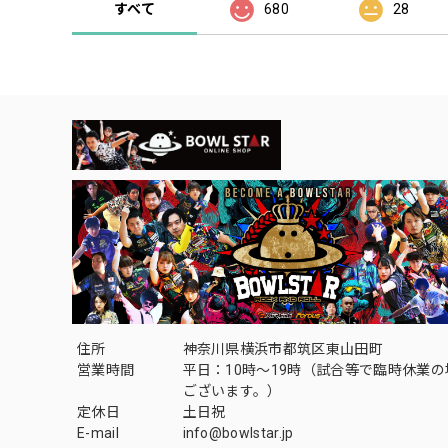
すべて
680
28
住所
神奈川県横浜市都筑区東山田町
営業時間
平日：10時～19時（試合等で臨時休業
ございます。）
定休日
土日祝
E-mail
info@bowlstar.jp