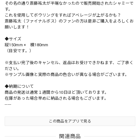
その名の通り斎藤祐太が半端なかったので販売開始されたシャミーで
す。
これを使用してボウリングをすればアベレージが上がるかも？
斎藤祐太（ファイナルボス）のファンの方は是非ご購入をよろしくお
願いします！
◆サイズ
縦150mm × 横180mm
（目安です。）
※支払い完了後のキャンセル、返品はお受けできかねます、ご了承く
ださい。
※サンプル画像と実際の商品の色合いが異なる場合がございます。
◆納期について
商品の発送は通常１週間から10日ほど頂いております。
在庫があった場合早めに納品される場合もございます。
-----
この商品をアプリで見る
関連商品