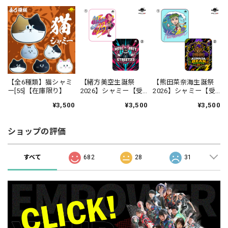
【全6種類】猫シャミ
【緒方美空生誕祭
【熊田菜奈海生誕祭
ー[55]【在庫限り】
2026】シャミー【受
2026】シャミー【受
注生産】
注生産】
¥3,500
¥3,500
¥3,500
ショップの評価
すべて
682
28
31