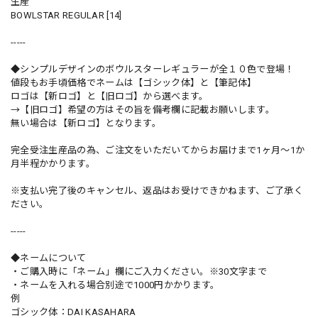
生産
BOWLSTAR REGULAR [14]
-----
◆シンプルデザインのボウルスターレギュラーが全１０色で登場！
値段もお手頃価格でネームは【ゴシック体】と【筆記体】
ロゴは【新ロゴ】と【旧ロゴ】から選べます。
→【旧ロゴ】希望の方はその旨を備考欄に記載お願いします。
無い場合は【新ロゴ】となります。
完全受注生産品の為、ご注文をいただいてからお届けまで1ヶ月～1か
月半程かかります。
※支払い完了後のキャンセル、返品はお受けできかねます、ご了承く
ださい。
-----
◆ネームについて
・ご購入時に「ネーム」欄にご入力ください。※30文字まで
・ネームを入れる場合別途で1000円かかります。
例
ゴシック体：DAI KASAHARA