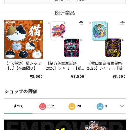
関連商品
【全6種類】猫シャミ
【緒方美空生誕祭
【熊田菜奈海生誕祭
ー[55]【在庫限り】
2026】シャミー【受
2026】シャミー【受
注生産】
注生産】
¥3,500
¥3,500
¥3,500
ショップの評価
すべて
682
28
31