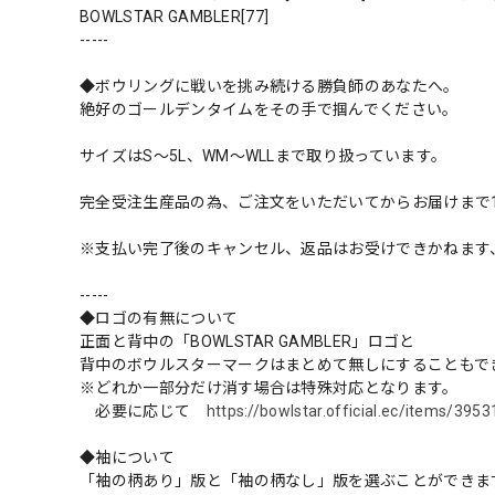
BOWLSTAR GAMBLER[77]
-----
◆ボウリングに戦いを挑み続ける勝負師のあなたへ。
絶好のゴールデンタイムをその手で掴んでください。
サイズはS～5L、WM～WLLまで取り扱っています。
完全受注生産品の為、ご注文をいただいてからお届けまで
※支払い完了後のキャンセル、返品はお受けできかねます
-----
◆ロゴの有無について
正面と背中の「BOWLSTAR GAMBLER」ロゴと
背中のボウルスターマークはまとめて無しにすることもで
※どれか一部分だけ消す場合は特殊対応となります。
必要に応じて
https://bowlstar.official.ec/i
◆袖について
「袖の柄あり」版と「袖の柄なし」版を選ぶことができま