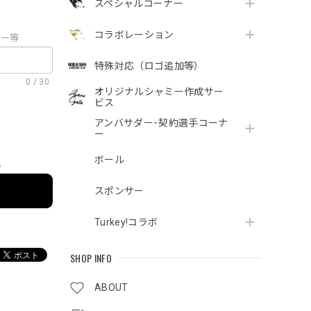
スペシャルコーナー
コラボレーション
ロー等
特殊対応（ロゴ追加等）
0
/
30
オリジナルシャミー作成サー
ビス
アンバサダー･契約選手コーナ
ー
ボール
e
スポンサー
Turkey!コラボ
SHOP INFO
ABOUT