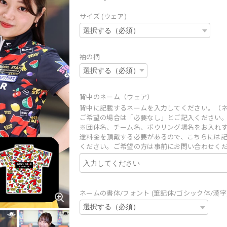
サイズ (ウェア)
袖の柄
背中のネーム（ウェア）
背中に記載するネームを入力してください。（
ご希望の場合は「必要なし」とご記入ください
※団体名、チーム名、ボウリング場名をお入れ
途料金を頂戴する必要があるので、こちらには
ください。ご希望の方は事前にお問い合わせく
ネームの書体/フォント (筆記体/ゴシック体/漢字