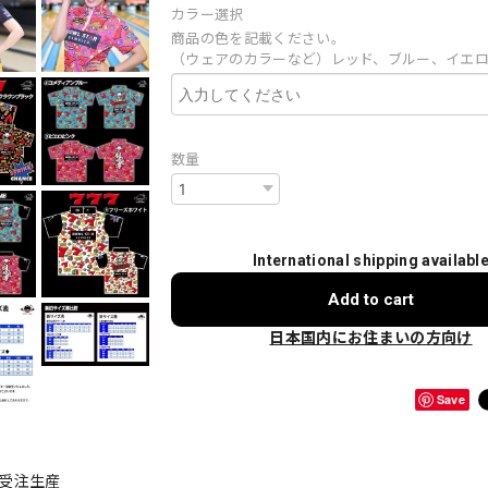
カラー選択
商品の色を記載ください。
（ウェアのカラーなど）レッド、ブルー、イエ
数量
International shipping availabl
Add to cart
日本国内にお住まいの方向け
Save
全受注生産