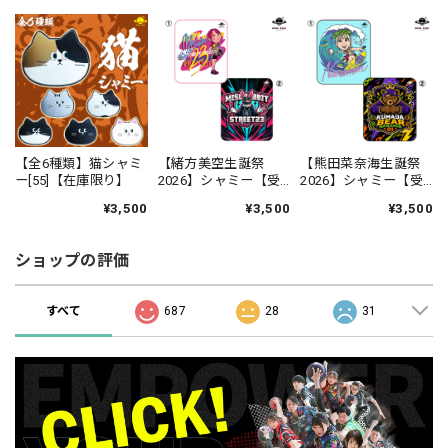
【全6種類】猫シャミ
【緒方美空生誕祭
【熊田菜奈海生誕祭
ー[55]【在庫限り】
2026】シャミー【受
2026】シャミー【受
注生産】
注生産】
¥3,500
¥3,500
¥3,500
ショップの評価
すべて
687
28
31