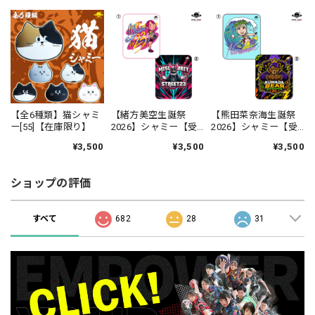
【全6種類】猫シャミ
【緒方美空生誕祭
【熊田菜奈海生誕祭
ー[55]【在庫限り】
2026】シャミー【受
2026】シャミー【受
注生産】
注生産】
¥3,500
¥3,500
¥3,500
ショップの評価
すべて
682
28
31