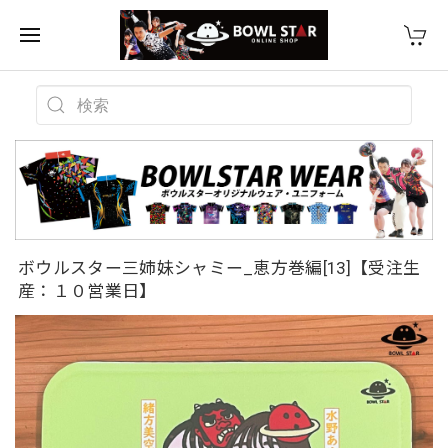
ボウルスター三姉妹シャミー_恵方巻編[13]【受注生
産：１０営業日】