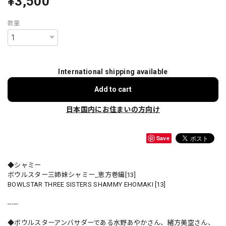
¥3,500
数量
International shipping available
Add to cart
日本国内にお住まいの方向け
Save
◆シャミー
ボウルスター三姉妹シャミー_恵方巻編[13]
BOWLSTAR THREE SISTERS SHAMMY EHOMAKI [13]
-----
◆ボウルスターアンバサダーである水野あやかさん、緒方美空さん、