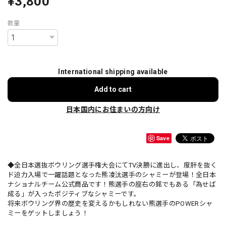
¥3,800
数量
International shipping available
Add to cart
日本国内にお住まいの方向け
Save
◆全日本選抜ボウリング選手権大会にてTV決勝に進出し、度肝を抜く
ド迫力入場で一躍話題となった熊凌汰選手のシャミーが登場！全日本
ナショナルチーム公式商品です！熊選手の座右の銘でもある「為せば
成る」が入ったポジティブなシャミーです。
将来ボウリング界の歴史を変えるかもしれない熊選手のPOWERシャ
ミーをゲットしましょう！