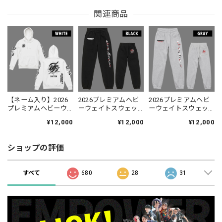
関連商品
【ネーム入り】2026
2026プレミアムヘビ
2026プレミアムヘビ
プレミアムヘビーウ
ーウェイトスウェッ
ーウェイトスウェッ
ェイトパーカー
トパンツ(裏起毛)
トパンツ(裏起毛)
¥12,000
¥12,000
¥12,000
BOOSTシリーズ ホワ
BOOSTシリーズ/ブラ
BOOSTシリーズ/グレ
イト/プルオーバータ
ック【JAPAN
ー【JAPAN
イプ【JAPAN
BOWLING オリジナル
BOWLING オリジナル
ショップの評価
BOWLING オリジナル
グッズ】【受注生
グッズ】【受注生
グッズ】
産：2〜3週間程度】
産：2〜3週間程度】
すべて
680
28
31