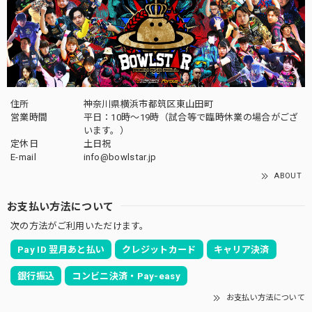
住所
神奈川県横浜市都筑区東山田町
営業時間
平日：10時～19時（試合等で臨時休業の場合がござ
います。）
定休日
土日祝
E-mail
info@bowlstar.jp
ABOUT
お支払い方法について
次の方法がご利用いただけます。
Pay ID 翌月あと払い
クレジットカード
キャリア決済
銀行振込
コンビニ決済・Pay-easy
お支払い方法について