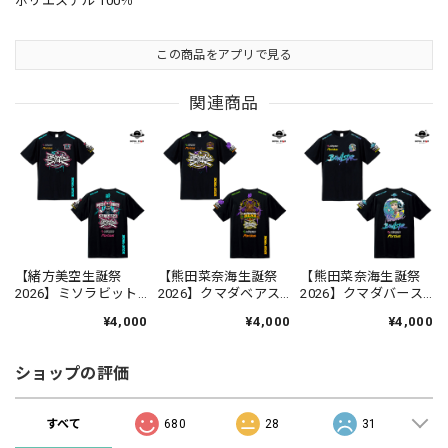
ポリエステル 100％
この商品をアプリで見る
関連商品
【緒方美空生誕祭
【熊田菜奈海生誕祭
【熊田菜奈海生誕祭
2026】ミソラビット
2026】クマダベアス
2026】クマダバース
ストリート23・Tシャ
トリート21・Tシャツ
デー2026・Tシャツ
¥4,000
¥4,000
¥4,000
ツ【受注生産】
【受注生産】
【受注生産】
ショップの評価
すべて
680
28
31