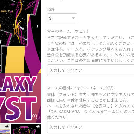
種類
背中のネーム（ウェア）
背中に記載するネームを入力してください。（
ご希望の場合は「必要なし」とご記入ください
※団体名、チーム名、ボウリング場名をお入れ
途料金を頂戴する必要があるので、こちらには
ください。ご希望の方は事前にお問い合わせく
ネームの書体/フォント（ネームの形）
書体（フォント）参考画像をもとに文字を入れ
画像に無い書体は使用することが出来ません。
ネームを入れない場合は【必要無し】と入れて
「DAI KASAHARA」など入れるネームは別の
載ください。