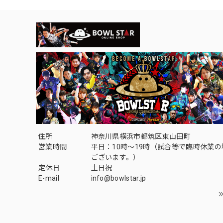
住所
神奈川県横浜市都筑区東山田町
営業時間
平日：10時～19時（試合等で臨時休業
ございます。）
定休日
土日祝
E-mail
info@bowlstar.jp