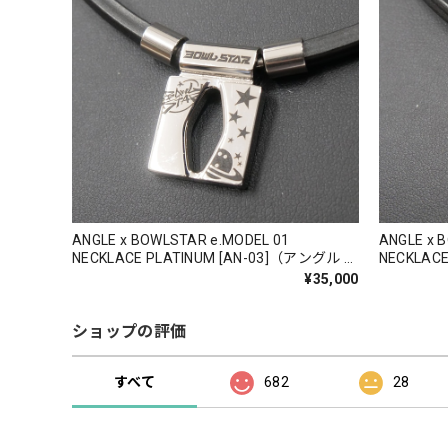
ANGLE x BOWLSTAR e.MODEL 01
ANGLE x 
NECKLACE PLATINUM [AN-03]（アングル x
NECKLAC
ボウルスター ｅ. モデル 01 ネックレス プラ
ルスター ｅ
¥35,000
チナ）【受注生産：一ヶ月程度】
ク）【受
ショップの評価
すべて
682
28