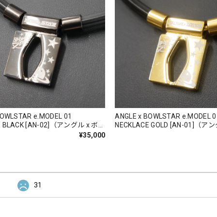
BOWLSTAR e.MODEL 01
ANGLE x BOWLSTAR e.MODEL 0
E BLACK [AN-02]（アングル x ボウ
NECKLACE GOLD [AN-01]（ア
. モデル 01 ネックレス ブラッ
ルスター ｅ. モデル 01 ネックレ
¥35,000
注生産：一ヶ月程度】
ド）【受注生産：一ヶ月程度】
31