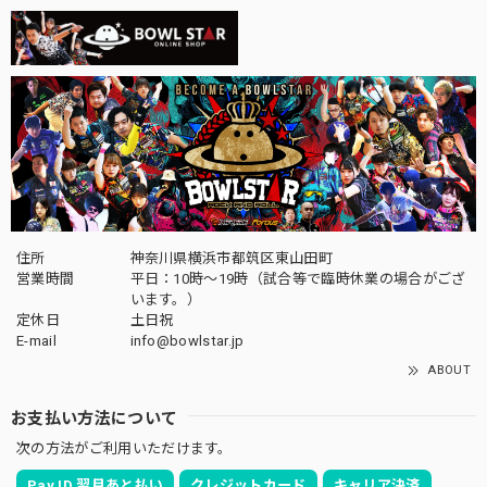
住所
神奈川県横浜市都筑区東山田町
営業時間
平日：10時～19時（試合等で臨時休業の場合がござ
います。）
定休日
土日祝
E-mail
info@bowlstar.jp
ABOUT
お支払い方法について
次の方法がご利用いただけます。
Pay ID 翌月あと払い
クレジットカード
キャリア決済