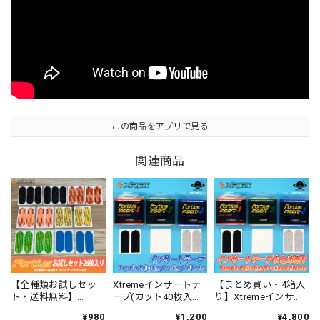
この商品をアプリで見る
関連商品
【全種類お試しセッ
Xtremeインサートテ
【まとめ買い・4箱入
ト・送料無料】
ープ(カット40枚入
り】Xtremeインサー
Xtremeサムテープ全
り・全4色)Tape for
トテープ(カット40枚
¥980
¥1,200
¥4,800