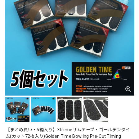
【まとめ買い・5箱入り】Xtremeサムテープ・ゴールデンタイ
ム(カット72枚入り)Golden Time Bowling Pre-Cut Timing