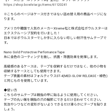
https://shop.bowlstar.jp/items/61120241
※こちらのページはケース付きではない詰め替え用の商品ページにな
ります。
アメリカや韓国で人気のメーカーXtreme社と株式会社ボウルスターは
エクスクルーシブ契約を行いました！
日本ではボウルスターでしか手に入らない珍しい耐汗性サムテープで
す。
Nano Gold Protective Perfomance Tape
糸に金色のコーティングを施し、抗菌・除菌効果を発揮します。
高級感のあるケースは、テープを収納するだけではなく、他の小物を
収納するケースとしても使用できます。
テープ表面の素材はフォルティウスST-4(MED-SLOW RELEASE・緑色)
と同じものを使用しています。
◆使い方
こちらのサムテープは親指の甲に貼るように使用してください。
テープの丸い端を親指の爪の輪郭にできるだけ合わせてください。
気泡やシワなどの変形がないようできるだけ滑らかにテープを貼りま
しょう。