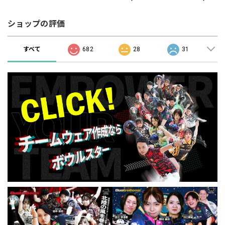
種類26枚セット（全5
Adjusting Bowling
入り・全4色)Tape for
種類各4枚＋ゴールデ
Ball holes
Adjusting Bowling
ンタイム6枚）
Ball holes
ショップの評価
すべて
682
28
31