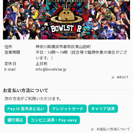
住所
神奈川県横浜市都筑区東山田町
営業時間
平日：10時～19時（試合等で臨時休業の場合がござ
います。）
定休日
土日祝
E-mail
info@bowlstar.jp
ABOUT
お支払い方法について
次の方法がご利用いただけます。
Pay ID 翌月あと払い
クレジットカード
キャリア決済
銀行振込
コンビニ決済・Pay-easy
お支払い方法について