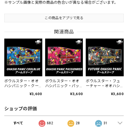
※サンプル画像と実際の商品の色合いが異なる場合がございます。
この商品をアプリで見る
関連商品
ボウルスター・オオ
ボウルスター・オオ
ボウルスター・フュ
ハシパニック・クー
ハシパニック・パッ
ーチャー・オオハシ
ルブルー[アームスリ
ションレッド[アーム
パニック[アームスリ
¥3,600
¥3,600
¥3,600
ーブ-54]ネーム入り・
スリーブ-55]ネーム入
ーブ-56]ネーム入り・
完全受注生産
り・完全受注生産
完全受注生産
ショップの評価
すべて
682
28
31