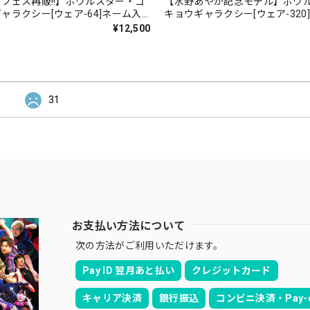
フェス再販!!】ボウルスター・ゴ
【水野あやか記念モデル】ボウ
ャラクシー[ウェア-64]ネーム入
キョウギャラクシー[ウェア-320
受注生産
り・完全受注生産
¥12,500
31
お支払い方法について
次の方法がご利用いただけます。
Pay ID 翌月あと払い
クレジットカード
キャリア決済
銀行振込
コンビニ決済・Pay-e