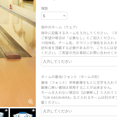
種類
背中のネーム（ウェア）
背中に記載するネームを入力してください。（
ご希望の場合は「必要なし」とご記入ください
※団体名、チーム名、ボウリング場名をお入れ
途料金を頂戴する必要があるので、こちらには
ください。ご希望の方は事前にお問い合わせく
ネームの書体/フォント（ネームの形）
書体（フォント）参考画像をもとに文字を入れ
画像に無い書体は使用することが出来ません。
ネームを入れない場合は【必要無し】と入れて
「DAI KASAHARA」など入れるネームは別の
載ください。