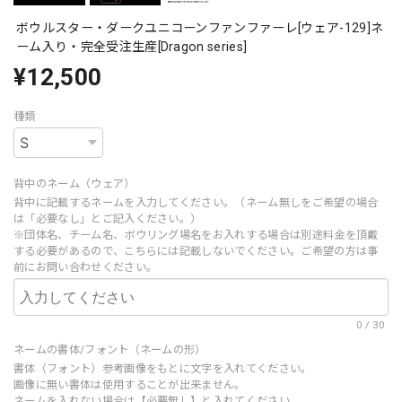
ボウルスター・ダークユニコーンファンファーレ[ウェア-129]ネ
ーム入り・完全受注生産[Dragon series]
¥12,500
種類
背中のネーム（ウェア）
背中に記載するネームを入力してください。（ネーム無しをご希望の場合
は「必要なし」とご記入ください。）
※団体名、チーム名、ボウリング場名をお入れする場合は別途料金を頂戴
する必要があるので、こちらには記載しないでください。ご希望の方は事
前にお問い合わせください。
0
/
30
ネームの書体/フォント（ネームの形）
書体（フォント）参考画像をもとに文字を入れてください。
画像に無い書体は使用することが出来ません。
ネームを入れない場合は【必要無し】と入れてください。