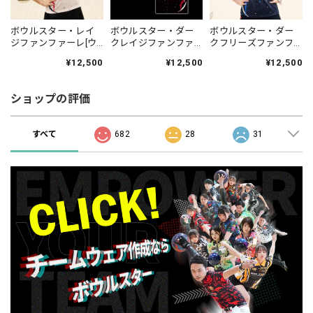
ボウルスター・レイ
ボウルスター・ダー
ボウルスター・ダー
ジファンファーレ[ウ
クレイジファンファ
クフリーズファンフ
ェア-157]ネーム入
ーレ[ウェア-158]ネー
ァーレ[ウェア-160]ネ
¥12,500
¥12,500
¥12,500
り・完全受注生産
ム入り・完全受注生
ーム入り・完全受注
[Dragon series]
産[Dragon series]
生産[Dragon series]
ショップの評価
すべて
682
28
31