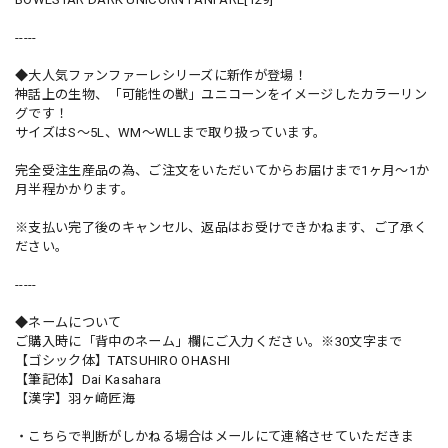
-----
◆大人気ファンファーレシリーズに新作が登場！
神話上の生物、「可能性の獣」ユニコーンをイメージしたカラーリン
グです！
サイズはS〜5L、WM〜WLLまで取り扱っています。
完全受注生産品の為、ご注文をいただいてからお届けまで1ヶ月〜1か
月半程かかります。
※支払い完了後のキャンセル、返品はお受けできかねます、ご了承く
ださい。
-----
◆ネームについて
ご購入時に「背中のネーム」欄にご入力ください。※30文字まで
【ゴシック体】TATSUHIRO OHASHI
【筆記体】Dai Kasahara
【漢字】羽ヶ﨑匠海
・こちらで判断がしかねる場合はメールにて連絡させていただきま