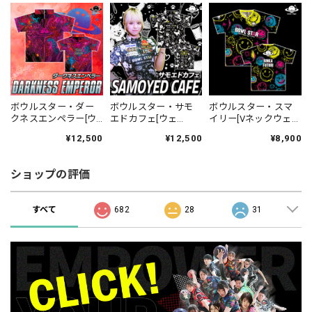
ボウルスター・ダー
ボウルスター・サモ
ボウルスター・スマ
クネスエンペラー[ウ
エドカフェ[ウェ
イリー[Vネックウェ
ェア-336]ネーム入
ア-351]ネーム入り・
ア-346]ネーム入り・
¥12,500
¥12,500
¥8,900
り・完全受注生産
完全受注生産
完全受注生産
[Dragon series]
ショップの評価
すべて
682
28
31