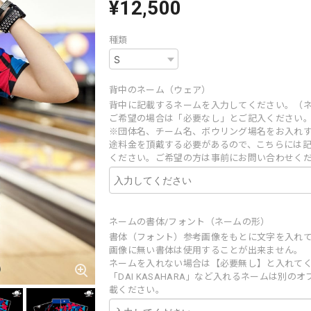
¥12,500
種類
背中のネーム（ウェア）
背中に記載するネームを入力してください。（
ご希望の場合は「必要なし」とご記入ください
※団体名、チーム名、ボウリング場名をお入れ
途料金を頂戴する必要があるので、こちらには
ください。ご希望の方は事前にお問い合わせく
ネームの書体/フォント（ネームの形）
書体（フォント）参考画像をもとに文字を入れ
画像に無い書体は使用することが出来ません。
ネームを入れない場合は【必要無し】と入れて
「DAI KASAHARA」など入れるネームは別の
載ください。