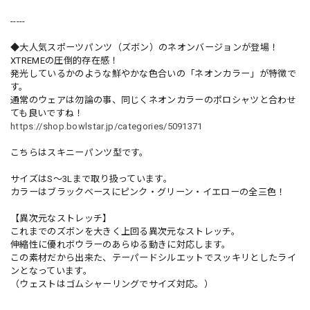
-----
◆大人気スポーツパンツ（ズボン）のネオンバージョンが登場！
XTREMEの圧倒的存在感！
発光しているかのような鮮やかな色合いの「ネオンカラー」が特徴で
す。
通常のウェアは勿論の事、同じくネオンカラーのポロシャツと合わせ
ても良いですね！
https://shop.bowlstar.jp/categories/5091371
こちらはスキニーパンツ型です。
サイズはS〜3Lまで取り扱っています。
カラーはブラックベースにピンク・グリーン・イエローの全三色！
【異次元なストレッチ】
これまでのズボンを大きく上回る異次元なストレッチ。
伸縮性に優れボウラーのあらゆる動きに対応します。
この素材だから出来た、テーパードシルエットでスッキリとしたライ
ンとなっています。
（ウェストはゴムシャーリングでサイズ対応。）