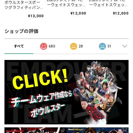
ボウルスタースポー
ーウェイトスウェッ
ーウェイトスウェッ
ツグラフィティパン
トパンツ(裏起毛)
トパンツ(裏起毛)
ツ・ギャンブラーブ
¥12,000
¥12,000
BOOSTシリーズ/ブラ
BOOSTシリーズ/グレ
¥13,000
ラック［ズボン-21］
ック【JAPAN
ー【JAPAN
【受注生産：1ヶ月～
BOWLING オリジナル
BOWLING オリジナル
1ヶ月半程度】
グッズ】【受注生
グッズ】【受注生
ショップの評価
産：2〜3週間程度】
産：2〜3週間程度】
すべて
680
28
31