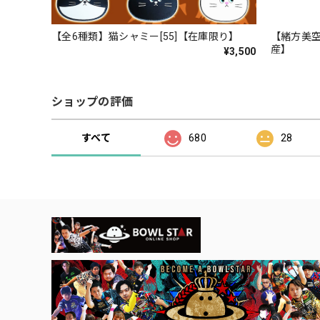
【全6種類】猫シャミー[55]【在庫限り】
【緒方美空
産】
¥3,500
ショップの評価
すべて
680
28