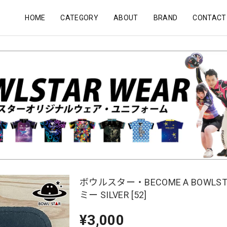
HOME
CATEGORY
ABOUT
BRAND
CONTACT
ボウルスター・BECOME A BOWLST
ミー SILVER [52]
¥3,000