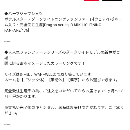
◆ハーフジップシャツ
ボウルスター・ダークライトニングファンファーレ[ウェア-176]ネー
ム入り・完全受注生産[Dragon series] DARK LIGHTNING
FANFARE[176]
-----
◆大人気ファンファーレシリーズのダークサイドモデルの新色が登
場！
闇に迸る雷をイメージしたカラーリングです！
サイズはS〜5L、WM〜WLLまで取り扱っています。
ネームを【ゴシック体】【筆記体】【漢字】からお選びできます。
完全受注生産品の為、ご注文をいただいてからお届けまで1ヶ月〜1か
月半程かかります。
※支払い完了後のキャンセル、返品はお受けできかねます、ご了承く
ださい。
-----