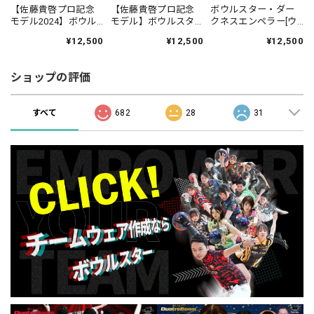
【佐藤貴啓プロ記念
【佐藤貴啓プロ記念
ボウルスター・ダー
モデル2024】ボウル
モデル】ボウルスタ
クネスエンペラー[ウ
スター・ドリームシ
ー・ドリームシャト
ェア-336]ネーム入
¥12,500
¥12,500
¥12,500
ャトル[ウェア-196]ネ
ル・エターナル[ウェ
り・完全受注生産
ーム入り・完全受注
ア-295]ネーム入り・
[Dragon series]
生産[Dragon series]
完全受注生産[Dragon
ショップの評価
series]
すべて
682
28
31