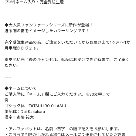
ブ-55]ネーム入り・完全受注生産
-----
◆大人気ファンファーレシリーズに新作が登場！
迸る闇の雷をイメージしたカラーリングです！
完全受注生産品の為、ご注文をいただいてからお届けまで1ヶ月〜1か
月半程かかります。
※支払い完了後のキャンセル、返品はお受けできかねます、ご了承く
ださい。
-----
◆ネームについて
ご購入時に「ネーム」欄にご入力ください。※30文字まで
例
ゴシック体：TATSUHIRO OHASHI
筆記体：Dai Kasahara
漢字：斎藤 祐太
・アルファベットは、名前→苗字 の順で記入をお願いします。
・こちらで判断がしかねる場合はメールにて連絡させていただきま