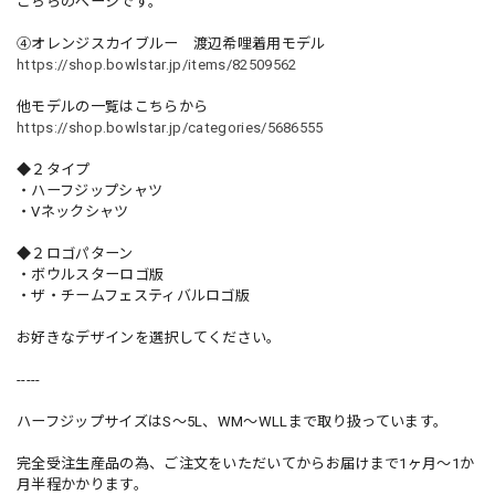
こちらのページです。
④オレンジスカイブルー 渡辺希哩着用モデル
https://shop.bowlstar.jp/items/82509562
他モデルの一覧はこちらから
https://shop.bowlstar.jp/categories/5686555
◆２タイプ
・ハーフジップシャツ
・Vネックシャツ
◆２ロゴパターン
・ボウルスターロゴ版
・ザ・チームフェスティバルロゴ版
お好きなデザインを選択してください。
-----
ハーフジップサイズはS〜5L、WM〜WLLまで取り扱っています。
完全受注生産品の為、ご注文をいただいてからお届けまで1ヶ月〜1か
月半程かかります。