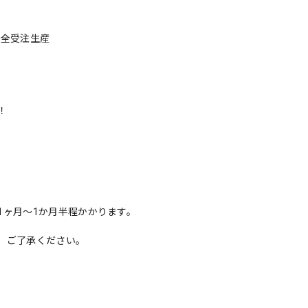
完全受注生産
！
1ヶ月〜1か月半程かかります。
、ご了承ください。