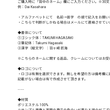
ご購入時に「背中のネーム」欄にご入力ください。※30文
例：Dai Kasahara
・アルファベットにて 名前→苗字 の順で記入をお願い
・こちらで判断がしかねる場合はメールにて連絡させてい
◆書体について
①ゴシック体：TAKUMI HAGASAKI
②筆記体：Takumi Hagasaki
③漢字（縦文字）：羽ヶ﨑 匠海
※こちらのネームに関する返品、クレームについてはお受
◆ロゴについて
・ロゴは有無を選択できます。無しを希望の方は備考欄に
記載がない場合は有で作成させて頂きます。
-----
◆材質
ポリエステル 100%