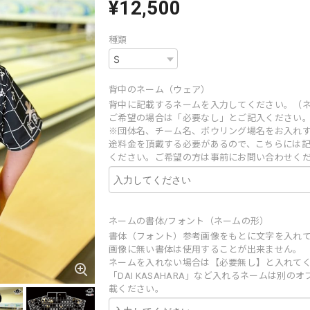
¥12,500
種類
背中のネーム（ウェア）
背中に記載するネームを入力してください。（
ご希望の場合は「必要なし」とご記入ください
※団体名、チーム名、ボウリング場名をお入れ
途料金を頂戴する必要があるので、こちらには
ください。ご希望の方は事前にお問い合わせく
ネームの書体/フォント（ネームの形）
書体（フォント）参考画像をもとに文字を入れ
画像に無い書体は使用することが出来ません。
ネームを入れない場合は【必要無し】と入れて
「DAI KASAHARA」など入れるネームは別の
載ください。