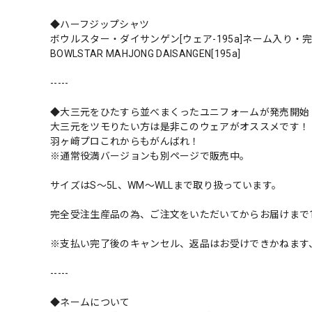
◆ハーフジップシャツ
ボウルスター・ダイサンゲン[ウェア-195a]ネーム入り・
BOWLSTAR MAHJONG DAISANGEN[195a]
-----
◆大三元をひたすら並べまくったユニフォームが発売開始
大三元をツモりたい方は是非このウェアがオススメです！
羽ヶ﨑プロこれからもがんばれ！
※通常役満バージョンも別ページで販売中。
サイズはS〜5L、WM〜WLLまで取り扱っています。
完全受注生産品の為、ご注文をいただいてからお届けまで
※支払い完了後のキャンセル、返品はお受けできかねます
-----
◆ネームについて