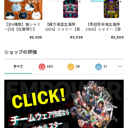
【全6種類】猫シャミ
【緒方美空生誕祭
【熊田菜奈海生誕祭
ー[55]【在庫限り】
2026】シャミー【受
2026】シャミー【受
注生産】
注生産】
¥3,500
¥3,500
¥3,500
ショップの評価
すべて
680
28
31