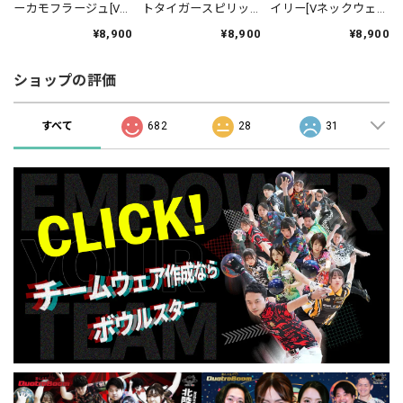
ーカモフラージュ[Vネ
トタイガースピリッ
イリー[Vネックウェ
ックウェア-42]ネーム
ツ[Vネックウェア-48]
ア-346]ネーム入り・
¥8,900
¥8,900
¥8,900
入り・完全受注生産
ネーム入り・完全受
完全受注生産
注生産
ショップの評価
すべて
682
28
31