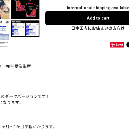
International shipping availabl
Add to cart
日本国内にお住まいの方向け
Save
入り・完全受注生産
1のダークバージョンです！
となります。
1ヶ月～1か月半程かかります。