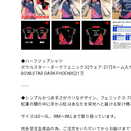
◆ハーフジップシャツ
ボウルスター・ダークフェニックス[ウェア-217]ネーム
BOWLSTAR DARK PHOENIX[217]
-----
◆シンプルかつ派手さがウリなデザイン、フェニックス-7
紅蓮の闇の中に浮かぶ虹はあなたを栄光へと届ける架け橋
サイズはS～5L、WM～WLLまで取り扱っています。
完全受注生産品の為、ご注文をいただいてからお届けまで