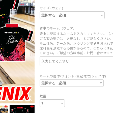
サイズ (ウェア)
背中のネーム（ウェア）
背中に記載するネームを入力してください。（
ご希望の場合は「必要なし」とご記入ください
※団体名、チーム名、ボウリング場名をお入れ
途料金を頂戴する必要があるので、こちらには
ください。ご希望の方は事前にお問い合わせく
ネームの書体/フォント (筆記体/ゴシック体)
数量