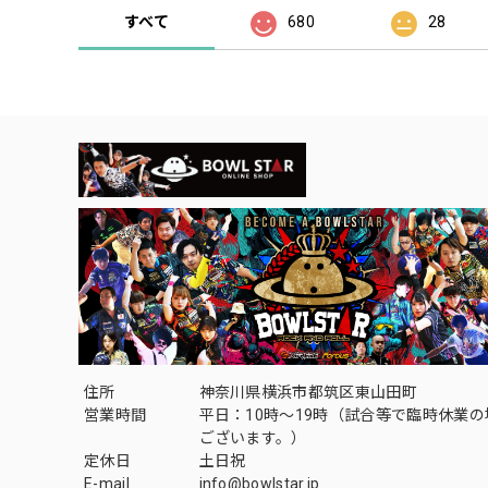
すべて
680
28
住所
神奈川県横浜市都筑区東山田町
営業時間
平日：10時～19時（試合等で臨時休業
ございます。）
定休日
土日祝
E-mail
info@bowlstar.jp