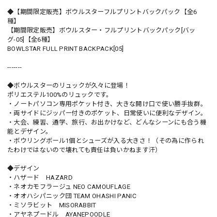
◆【期間限定販売】ボウルスターフルプリントバックパック【全6
種】
【期間限定販売】ボウルスター・フルプリントバックパック[バッ
グ-05]【全6種】
BOWLSTAR FULL PRINT BACKPACK[05]
-------
◆ボウルスターのリュックが久々に登場！
ポリエステル100%のリュックです。
・ノートパソコン専用ポケット付き、大きな開け口で使い勝手抜群。
・両サイドにジッパー付きのポケット、日常使いに便利なデザイン。
・大会、練習、通学、旅行、お出かけなど、どんなシーンにも合う機
能とデザイン。
・ボウリングボール1個とシューズが入る大きさ！（その為に作られ
たわけではないので壊れても責任は負いかねます汗）
◆デザイン
・ハザード HAZARD
・ネオカモフラージュ NEO CAMOUFLAGE
・オオハシパニック団 TEAM OHASHI PANIC
・ミソラビット MISORABBIT
・アヤネプードル AYANEPOODLE