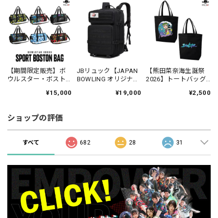
【期間限定販売】ボ
JBリュック【JAPAN
【熊田菜奈海生誕祭
ウルスター・ボスト
BOWLING オリジナル
2026】トートバッグ
ンバッグ[バッグ-06]
グッズ】在庫商品(数
【受注生産】
¥15,000
¥19,000
¥2,500
【全6種】
量限定)
ショップの評価
すべて
682
28
31