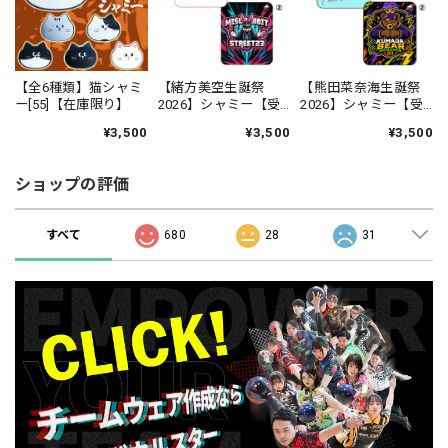
【全6種類】猫シャミ
【緒方美空生誕祭
【熊田菜奈海生誕祭
ー[55]【在庫限り】
2026】シャミー【受
2026】シャミー【受
注生産】
注生産】
¥3,500
¥3,500
¥3,500
ショップの評価
すべて
680
28
31