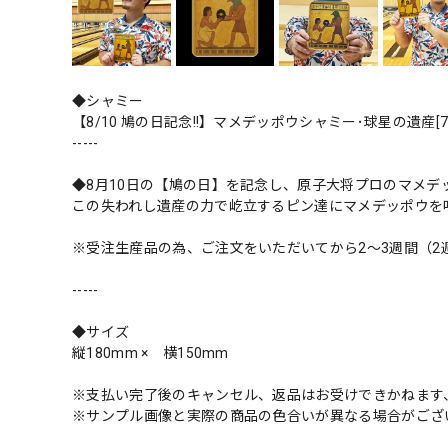
◆シャミー
【8/10 鳩の日記念!!】マメデッポウシャミー･球星の遺産[
-----
◆8月10日の【鳩の日】を記念し、原子大将プロのマメデ
この失われし遺産の力で屹立するピン達にマメデッポウを
※受注生産品の為、ご注文をいただいてから2〜3週間（2
-----
◆サイズ
縦180mm × 横150mm
※支払い完了後のキャンセル、返品はお受けできかねます
※サンプル画像と実際の商品の色合いが異なる場合がござ